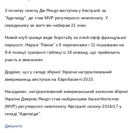
З початку сезону Дж.Рендл виступав у Австралії за
"Аделаїду", де став MVP регулярного чемпіонату. У
середньому за матч він набирав 21 очко.
Новий клуб гравця веде боротьбу за плей-офф французької
першості. Наразі "Лімож" з 9 перемогами і 11 поразками на
9-й позиції турнірної таблиці із 18 команд, що приймають
участь в змаганнях.
Додамо, що у складі збірної України натуралізований
американець виступав на Євробаскеті-2015.
Нагадаємо, натуралізований американський захисник збірної
України Джером Рендл став найціннішим баскетболістом
(MVP) регулярного чемпіонату Австралії сезону-2016/17 у
складі "Аделаїди".
Джерело