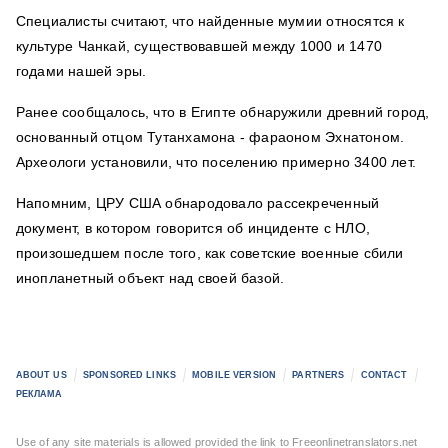
Специалисты считают, что найденные мумии относятся к
культуре Чанкай, существовавшей между 1000 и 1470
годами нашей эры.
Ранее сообщалось, что в Египте обнаружили древний город,
основанный отцом Тутанхамона - фараоном Эхнатоном.
Археологи установили, что поселению примерно 3400 лет.
Напомним, ЦРУ США обнародовало рассекреченный
документ, в котором говорится об инциденте с НЛО,
произошедшем после того, как советские военные сбили
инопланетный объект над своей базой.
ABOUT US
SPONSORED LINKS
MOBILE VERSION
PARTNERS
CONTACT
РЕКЛАМА
Use of any site materials is allowed provided the link to Freeonlinetranslators.net